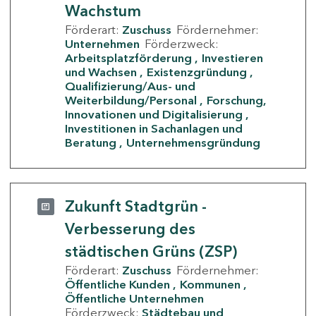
Wachstum
Förderart:
Zuschuss
Fördernehmer:
Unternehmen
Förderzweck:
Arbeitsplatzförderung
Investieren
und Wachsen
Existenzgründung
Qualifizierung/Aus- und
Weiterbildung/Personal
Forschung,
Innovationen und Digitalisierung
Investitionen in Sachanlagen und
Beratung
Unternehmensgründung
Zukunft Stadtgrün -
Verbesserung des
städtischen Grüns (ZSP)
Förderart:
Zuschuss
Fördernehmer:
Öffentliche Kunden
Kommunen
Öffentliche Unternehmen
Förderzweck:
Städtebau und