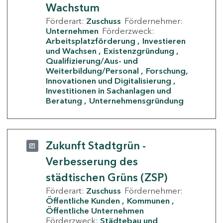
Wachstum
Förderart:
Zuschuss
Fördernehmer:
Unternehmen
Förderzweck:
Arbeitsplatzförderung
Investieren
und Wachsen
Existenzgründung
Qualifizierung/Aus- und
Weiterbildung/Personal
Forschung,
Innovationen und Digitalisierung
Investitionen in Sachanlagen und
Beratung
Unternehmensgründung
Zukunft Stadtgrün -
Verbesserung des
städtischen Grüns (ZSP)
Förderart:
Zuschuss
Fördernehmer:
Öffentliche Kunden
Kommunen
Öffentliche Unternehmen
Förderzweck:
Städtebau und