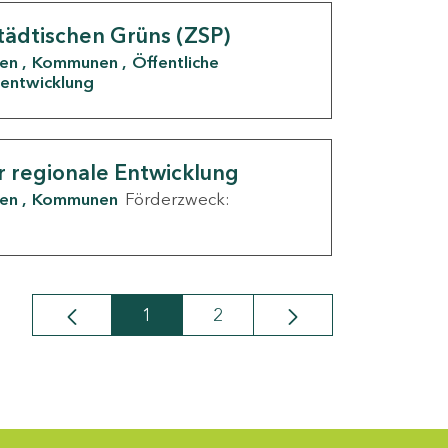
tädtischen Grüns (ZSP)
den
Kommunen
Öffentliche
entwicklung
r regionale Entwicklung
den
Kommunen
Förderzweck:
1
2
Seite
Seite