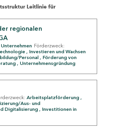
struktur Leitlinie für
er regionalen
IGA
Unternehmen
Förderzweck:
Technologie
Investieren und Wachsen
rbildung/Personal
Förderung von
eratung
Unternehmensgründung
örderzweck:
Arbeitsplatzförderung
fizierung/Aus- und
d Digitalisierung
Investitionen in
g