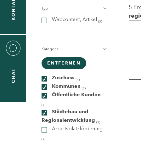
KONTAKT
5 Er
Typ
gen
regi
Webcontent, Artikel
n
(5)
Kategorie
ENTFERNEN
CHAT
icecenter
Zuschuss
(4)
Kommunen
(3)
Öffentliche Kunden
taktformular
(3)
Städtebau und
Regionalentwicklung
(3)
Arbeitsplatzförderung
erportal
(2)