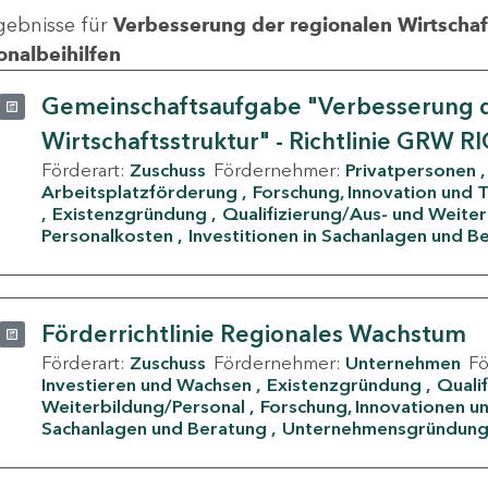
gebnisse für
Verbesserung der regionalen Wirtschafts
onalbeihilfen
Gemeinschaftsaufgabe "Verbesserung d
Wirtschaftsstruktur" - Richtlinie GRW R
Förderart:
Zuschuss
Fördernehmer:
Privatpersonen
Arbeitsplatzförderung
Forschung, Innovation und 
Existenzgründung
Qualifizierung/Aus- und Weite
Personalkosten
Investitionen in Sachanlagen und B
Förderrichtlinie Regionales Wachstum
Förderart:
Zuschuss
Fördernehmer:
Unternehmen
F
Investieren und Wachsen
Existenzgründung
Quali
Weiterbildung/Personal
Forschung, Innovationen un
Sachanlagen und Beratung
Unternehmensgründun