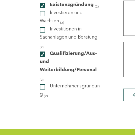
Existenzgründung
(2)
Investieren und
ndorte
Wachsen
(2)
Investitionen in
Sachanlagen und Beratung
(2)
Qualifizierung/Aus-
und
Weiterbildung/Personal
(2)
Unternehmensgründun
g
(2)