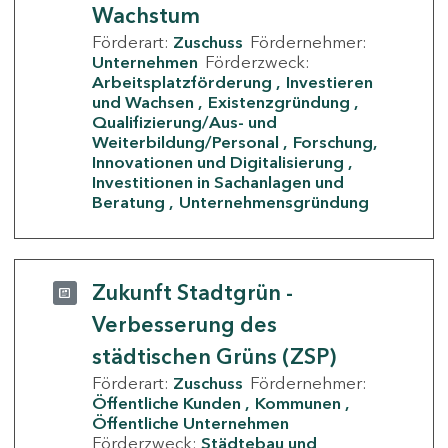
Wachstum
Förderart:
Zuschuss
Fördernehmer:
Unternehmen
Förderzweck:
Arbeitsplatzförderung
Investieren
und Wachsen
Existenzgründung
Qualifizierung/Aus- und
Weiterbildung/Personal
Forschung,
Innovationen und Digitalisierung
Investitionen in Sachanlagen und
Beratung
Unternehmensgründung
Zukunft Stadtgrün -
Verbesserung des
städtischen Grüns (ZSP)
Förderart:
Zuschuss
Fördernehmer:
Öffentliche Kunden
Kommunen
Öffentliche Unternehmen
Förderzweck:
Städtebau und