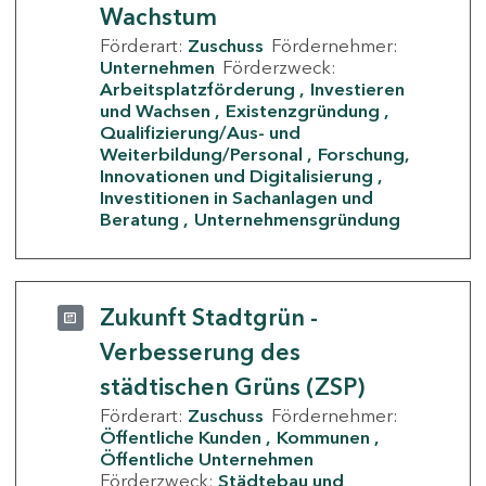
Wachstum
Förderart:
Zuschuss
Fördernehmer:
Unternehmen
Förderzweck:
Arbeitsplatzförderung
Investieren
und Wachsen
Existenzgründung
Qualifizierung/Aus- und
Weiterbildung/Personal
Forschung,
Innovationen und Digitalisierung
Investitionen in Sachanlagen und
Beratung
Unternehmensgründung
Zukunft Stadtgrün -
Verbesserung des
städtischen Grüns (ZSP)
Förderart:
Zuschuss
Fördernehmer:
Öffentliche Kunden
Kommunen
Öffentliche Unternehmen
Förderzweck:
Städtebau und