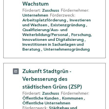
Wachstum
Förderart:
Zuschuss
Fördernehmer:
Unternehmen
Förderzweck:
Arbeitsplatzförderung
Investieren
und Wachsen
Existenzgründung
Qualifizierung/Aus- und
Weiterbildung/Personal
Forschung,
Innovationen und Digitalisierung
Investitionen in Sachanlagen und
Beratung
Unternehmensgründung
Zukunft Stadtgrün -
Verbesserung des
städtischen Grüns (ZSP)
Förderart:
Zuschuss
Fördernehmer:
Öffentliche Kunden
Kommunen
Öffentliche Unternehmen
Förderzweck:
Städtebau und