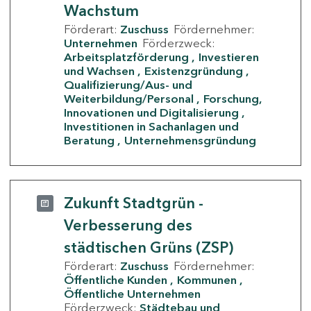
Wachstum
Förderart:
Zuschuss
Fördernehmer:
Unternehmen
Förderzweck:
Arbeitsplatzförderung
Investieren
und Wachsen
Existenzgründung
Qualifizierung/Aus- und
Weiterbildung/Personal
Forschung,
Innovationen und Digitalisierung
Investitionen in Sachanlagen und
Beratung
Unternehmensgründung
Zukunft Stadtgrün -
Verbesserung des
städtischen Grüns (ZSP)
Förderart:
Zuschuss
Fördernehmer:
Öffentliche Kunden
Kommunen
Öffentliche Unternehmen
Förderzweck:
Städtebau und