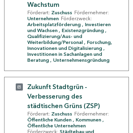
Wachstum
Förderart:
Zuschuss
Fördernehmer:
Unternehmen
Förderzweck:
Arbeitsplatzförderung
Investieren
und Wachsen
Existenzgründung
Qualifizierung/Aus- und
Weiterbildung/Personal
Forschung,
Innovationen und Digitalisierung
Investitionen in Sachanlagen und
Beratung
Unternehmensgründung
Zukunft Stadtgrün -
Verbesserung des
städtischen Grüns (ZSP)
Förderart:
Zuschuss
Fördernehmer:
Öffentliche Kunden
Kommunen
Öffentliche Unternehmen
Förderzweck:
Städtebau und