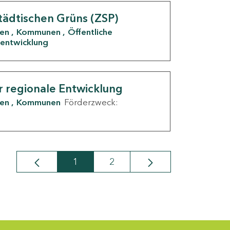
tädtischen Grüns (ZSP)
den
Kommunen
Öffentliche
entwicklung
r regionale Entwicklung
den
Kommunen
Förderzweck:
1
2
Seite
Seite