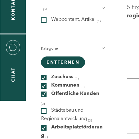
KONTAKT
5 Er
Typ
gen
regi
Webcontent, Artikel
n
(5)
Kategorie
ENTFERNEN
CHAT
icecenter
Zuschuss
(4)
Kommunen
(3)
Öffentliche Kunden
taktformular
(3)
Städtebau und
Regionalentwicklung
(3)
Arbeitsplatzförderun
erportal
g
(2)