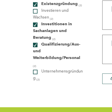
Existenzgründung
(2)
Investieren und
ndorte
Wachsen
(2)
Investitionen in
Sachanlagen und
Beratung
(2)
Qualifizierung/Aus-
und
Weiterbildung/Personal
(2)
Unternehmensgründun
g
(2)