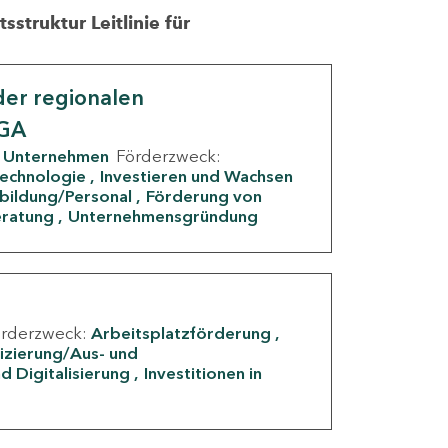
struktur Leitlinie für
er regionalen
IGA
Unternehmen
Förderzweck:
Technologie
Investieren und Wachsen
rbildung/Personal
Förderung von
eratung
Unternehmensgründung
örderzweck:
Arbeitsplatzförderung
fizierung/Aus- und
d Digitalisierung
Investitionen in
g