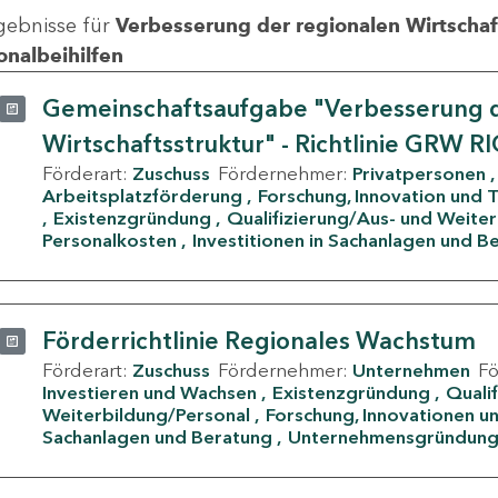
gebnisse für
Verbesserung der regionalen Wirtschafts
onalbeihilfen
Gemeinschaftsaufgabe "Verbesserung d
Wirtschaftsstruktur" - Richtlinie GRW R
Förderart:
Zuschuss
Fördernehmer:
Privatpersonen
Arbeitsplatzförderung
Forschung, Innovation und 
Existenzgründung
Qualifizierung/Aus- und Weite
Personalkosten
Investitionen in Sachanlagen und B
Förderrichtlinie Regionales Wachstum
Förderart:
Zuschuss
Fördernehmer:
Unternehmen
F
Investieren und Wachsen
Existenzgründung
Quali
Weiterbildung/Personal
Forschung, Innovationen un
Sachanlagen und Beratung
Unternehmensgründun