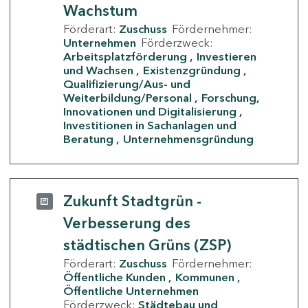
Wachstum
Förderart:
Zuschuss
Fördernehmer:
Unternehmen
Förderzweck:
Arbeitsplatzförderung
Investieren
und Wachsen
Existenzgründung
Qualifizierung/Aus- und
Weiterbildung/Personal
Forschung,
Innovationen und Digitalisierung
Investitionen in Sachanlagen und
Beratung
Unternehmensgründung
Zukunft Stadtgrün -
Verbesserung des
städtischen Grüns (ZSP)
Förderart:
Zuschuss
Fördernehmer:
Öffentliche Kunden
Kommunen
Öffentliche Unternehmen
Förderzweck:
Städtebau und