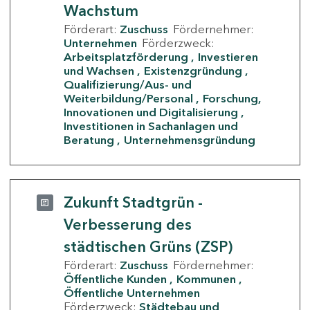
Wachstum
Förderart:
Zuschuss
Fördernehmer:
Unternehmen
Förderzweck:
Arbeitsplatzförderung
Investieren
und Wachsen
Existenzgründung
Qualifizierung/Aus- und
Weiterbildung/Personal
Forschung,
Innovationen und Digitalisierung
Investitionen in Sachanlagen und
Beratung
Unternehmensgründung
Zukunft Stadtgrün -
Verbesserung des
städtischen Grüns (ZSP)
Förderart:
Zuschuss
Fördernehmer:
Öffentliche Kunden
Kommunen
Öffentliche Unternehmen
Förderzweck:
Städtebau und