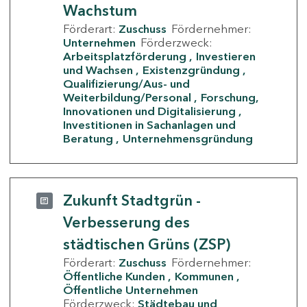
Wachstum
Förderart:
Zuschuss
Fördernehmer:
Unternehmen
Förderzweck:
Arbeitsplatzförderung
Investieren
und Wachsen
Existenzgründung
Qualifizierung/Aus- und
Weiterbildung/Personal
Forschung,
Innovationen und Digitalisierung
Investitionen in Sachanlagen und
Beratung
Unternehmensgründung
Zukunft Stadtgrün -
Verbesserung des
städtischen Grüns (ZSP)
Förderart:
Zuschuss
Fördernehmer:
Öffentliche Kunden
Kommunen
Öffentliche Unternehmen
Förderzweck:
Städtebau und