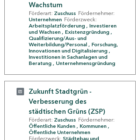
Wachstum
Förderart:
Zuschuss
Fördernehmer:
Unternehmen
Förderzweck:
Arbeitsplatzförderung
Investieren
und Wachsen
Existenzgründung
Qualifizierung/Aus- und
Weiterbildung/Personal
Forschung,
Innovationen und Digitalisierung
Investitionen in Sachanlagen und
Beratung
Unternehmensgründung
Zukunft Stadtgrün -
Verbesserung des
städtischen Grüns (ZSP)
Förderart:
Zuschuss
Fördernehmer:
Öffentliche Kunden
Kommunen
Öffentliche Unternehmen
Förderzweck:
Städtebau und