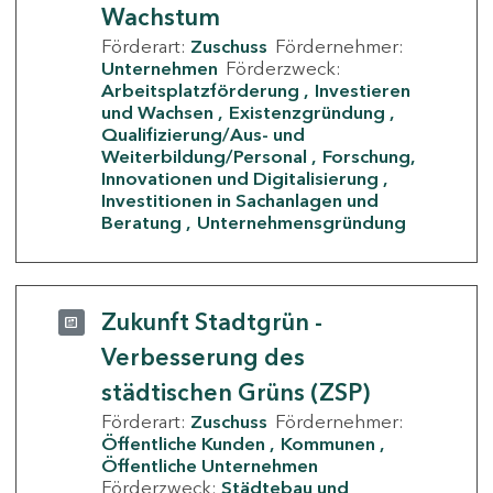
Wachstum
Förderart:
Zuschuss
Fördernehmer:
Unternehmen
Förderzweck:
Arbeitsplatzförderung
Investieren
und Wachsen
Existenzgründung
Qualifizierung/Aus- und
Weiterbildung/Personal
Forschung,
Innovationen und Digitalisierung
Investitionen in Sachanlagen und
Beratung
Unternehmensgründung
Zukunft Stadtgrün -
Verbesserung des
städtischen Grüns (ZSP)
Förderart:
Zuschuss
Fördernehmer:
Öffentliche Kunden
Kommunen
Öffentliche Unternehmen
Förderzweck:
Städtebau und