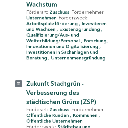
Wachstum
Förderart:
Zuschuss
Fördernehmer:
Unternehmen
Förderzweck:
Arbeitsplatzförderung
Investieren
und Wachsen
Existenzgründung
Qualifizierung/Aus- und
Weiterbildung/Personal
Forschung,
Innovationen und Digitalisierung
Investitionen in Sachanlagen und
Beratung
Unternehmensgründung
Zukunft Stadtgrün -
Verbesserung des
städtischen Grüns (ZSP)
Förderart:
Zuschuss
Fördernehmer:
Öffentliche Kunden
Kommunen
Öffentliche Unternehmen
Förderzweck:
Städtebau und