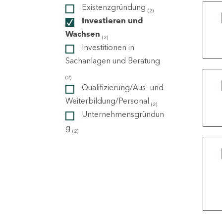
Existenzgründung
(2)
Investieren und
ndorte
Wachsen
(2)
Investitionen in
Sachanlagen und Beratung
(2)
Qualifizierung/Aus- und
Weiterbildung/Personal
(2)
Unternehmensgründun
g
(2)