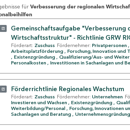
gebnisse für
Verbesserung der regionalen Wirtschafts
onalbeihilfen
Gemeinschaftsaufgabe "Verbesserung d
Wirtschaftsstruktur" - Richtlinie GRW R
Förderart:
Zuschuss
Fördernehmer:
Privatpersonen
Arbeitsplatzförderung
Forschung, Innovation und 
Existenzgründung
Qualifizierung/Aus- und Weite
Personalkosten
Investitionen in Sachanlagen und B
Förderrichtlinie Regionales Wachstum
Förderart:
Zuschuss
Fördernehmer:
Unternehmen
F
Investieren und Wachsen
Existenzgründung
Quali
Weiterbildung/Personal
Forschung, Innovationen un
Sachanlagen und Beratung
Unternehmensgründun