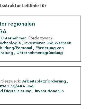
struktur Leitlinie für
er regionalen
IGA
Unternehmen
Förderzweck:
Technologie
Investieren und Wachsen
rbildung/Personal
Förderung von
eratung
Unternehmensgründung
örderzweck:
Arbeitsplatzförderung
fizierung/Aus- und
d Digitalisierung
Investitionen in
g