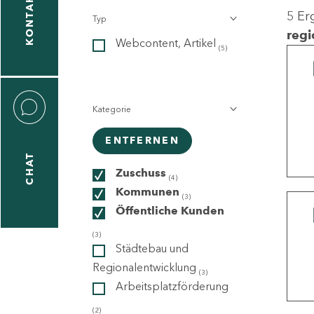
KONTAKT
5 Er
Typ
gen
regi
Webcontent, Artikel
n
(5)
Kategorie
ENTFERNEN
CHAT
icecenter
Zuschuss
(4)
Kommunen
(3)
Öffentliche Kunden
taktformular
(3)
Städtebau und
Regionalentwicklung
(3)
Arbeitsplatzförderung
erportal
(2)