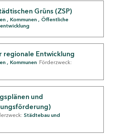
tädtischen Grüns (ZSP)
den
Kommunen
Öffentliche
entwicklung
r regionale Entwicklung
den
Kommunen
Förderzweck:
ngsplänen und
nungsförderung)
derzweck:
Städtebau und