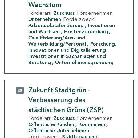
Wachstum
Förderart:
Zuschuss
Fördernehmer:
Unternehmen
Förderzweck:
Arbeitsplatzförderung
Investieren
und Wachsen
Existenzgründung
Qualifizierung/Aus- und
Weiterbildung/Personal
Forschung,
Innovationen und Digitalisierung
Investitionen in Sachanlagen und
Beratung
Unternehmensgründung
Zukunft Stadtgrün -
Verbesserung des
städtischen Grüns (ZSP)
Förderart:
Zuschuss
Fördernehmer:
Öffentliche Kunden
Kommunen
Öffentliche Unternehmen
Förderzweck:
Städtebau und