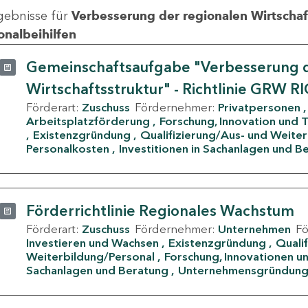
gebnisse für
Verbesserung der regionalen Wirtschafts
onalbeihilfen
Gemeinschaftsaufgabe "Verbesserung d
Wirtschaftsstruktur" - Richtlinie GRW R
Förderart:
Zuschuss
Fördernehmer:
Privatpersonen
Arbeitsplatzförderung
Forschung, Innovation und 
Existenzgründung
Qualifizierung/Aus- und Weite
Personalkosten
Investitionen in Sachanlagen und B
Förderrichtlinie Regionales Wachstum
Förderart:
Zuschuss
Fördernehmer:
Unternehmen
F
Investieren und Wachsen
Existenzgründung
Quali
Weiterbildung/Personal
Forschung, Innovationen un
Sachanlagen und Beratung
Unternehmensgründun