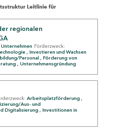
struktur Leitlinie für
er regionalen
IGA
Unternehmen
Förderzweck:
Technologie
Investieren und Wachsen
rbildung/Personal
Förderung von
eratung
Unternehmensgründung
örderzweck:
Arbeitsplatzförderung
fizierung/Aus- und
d Digitalisierung
Investitionen in
g