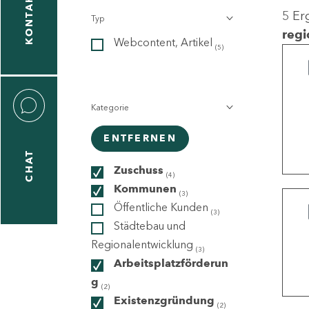
KONTAKT
5 Er
Typ
gen
regi
Webcontent, Artikel
n
(5)
Kategorie
ENTFERNEN
CHAT
icecenter
Zuschuss
(4)
Kommunen
(3)
Öffentliche Kunden
(3)
taktformular
Städtebau und
Regionalentwicklung
(3)
Arbeitsplatzförderun
g
erportal
(2)
Existenzgründung
(2)