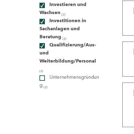
Investieren und
Wachsen
(2)
ndorte
Investitionen in
Sachanlagen und
Beratung
(2)
Qualifizierung/Aus-
und
Weiterbildung/Personal
(2)
Unternehmensgründun
g
(2)