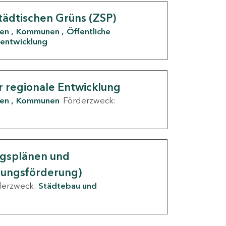
tädtischen Grüns (ZSP)
den
Kommunen
Öffentliche
entwicklung
r regionale Entwicklung
den
Kommunen
Förderzweck:
ngsplänen und
nungsförderung)
derzweck:
Städtebau und