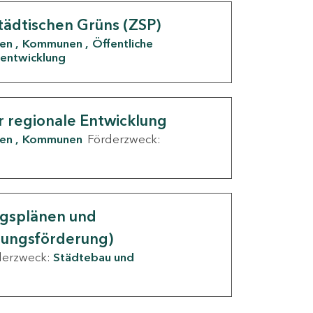
tädtischen Grüns (ZSP)
den
Kommunen
Öffentliche
entwicklung
r regionale Entwicklung
den
Kommunen
Förderzweck:
ngsplänen und
nungsförderung)
derzweck:
Städtebau und