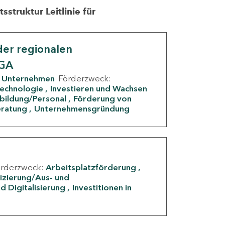
struktur Leitlinie für
er regionalen
IGA
Unternehmen
Förderzweck:
Technologie
Investieren und Wachsen
rbildung/Personal
Förderung von
eratung
Unternehmensgründung
örderzweck:
Arbeitsplatzförderung
fizierung/Aus- und
d Digitalisierung
Investitionen in
g