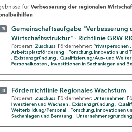
gebnisse für
Verbesserung der regionalen Wirtschafts
onalbeihilfen
Gemeinschaftsaufgabe "Verbesserung d
Wirtschaftsstruktur" - Richtlinie GRW R
Förderart:
Zuschuss
Fördernehmer:
Privatpersonen
Arbeitsplatzförderung
Forschung, Innovation und 
Existenzgründung
Qualifizierung/Aus- und Weite
Personalkosten
Investitionen in Sachanlagen und B
Förderrichtlinie Regionales Wachstum
Förderart:
Zuschuss
Fördernehmer:
Unternehmen
F
Investieren und Wachsen
Existenzgründung
Quali
Weiterbildung/Personal
Forschung, Innovationen un
Sachanlagen und Beratung
Unternehmensgründun