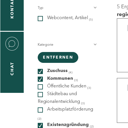
KONTAKT
5 Er
Typ
gen
regi
Webcontent, Artikel
n
(5)
Kategorie
ENTFERNEN
CHAT
icecenter
Zuschuss
(4)
Kommunen
(3)
Öffentliche Kunden
(3)
taktformular
Städtebau und
Regionalentwicklung
(3)
Arbeitsplatzförderung
erportal
(2)
Existenzgründung
(2)