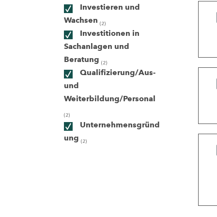
Investieren und
Wachsen
(2)
ndorte
Investitionen in
Sachanlagen und
Beratung
(2)
Qualifizierung/Aus-
und
Weiterbildung/Personal
(2)
Unternehmensgründ
ung
(2)