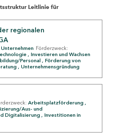
struktur Leitlinie für
er regionalen
IGA
Unternehmen
Förderzweck:
Technologie
Investieren und Wachsen
rbildung/Personal
Förderung von
eratung
Unternehmensgründung
örderzweck:
Arbeitsplatzförderung
fizierung/Aus- und
d Digitalisierung
Investitionen in
g