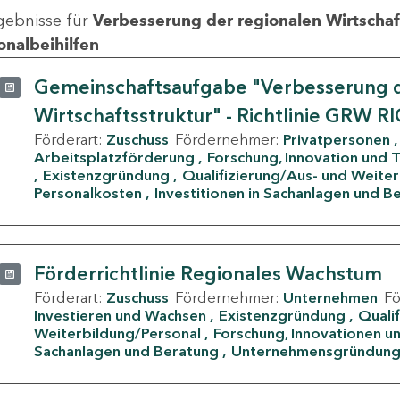
gebnisse für
Verbesserung der regionalen Wirtschafts
onalbeihilfen
Gemeinschaftsaufgabe "Verbesserung d
Wirtschaftsstruktur" - Richtlinie GRW R
Förderart:
Zuschuss
Fördernehmer:
Privatpersonen
Arbeitsplatzförderung
Forschung, Innovation und 
Existenzgründung
Qualifizierung/Aus- und Weite
Personalkosten
Investitionen in Sachanlagen und B
Förderrichtlinie Regionales Wachstum
Förderart:
Zuschuss
Fördernehmer:
Unternehmen
F
Investieren und Wachsen
Existenzgründung
Quali
Weiterbildung/Personal
Forschung, Innovationen un
Sachanlagen und Beratung
Unternehmensgründun