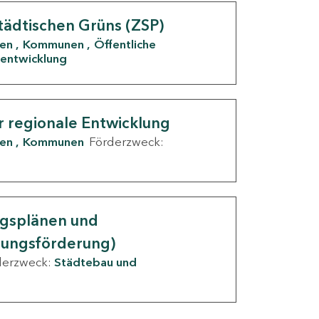
tädtischen Grüns (ZSP)
den
Kommunen
Öffentliche
entwicklung
r regionale Entwicklung
den
Kommunen
Förderzweck:
ngsplänen und
nungsförderung)
derzweck:
Städtebau und