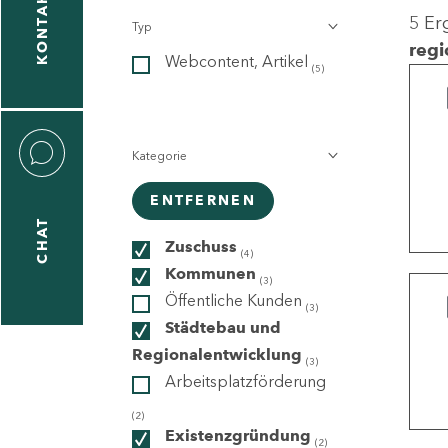
KONTAKT
5 Er
Typ
gen
regi
Webcontent, Artikel
n
(5)
Kategorie
ENTFERNEN
CHAT
icecenter
Zuschuss
(4)
Kommunen
(3)
Öffentliche Kunden
(3)
taktformular
Städtebau und
Regionalentwicklung
(3)
Arbeitsplatzförderung
erportal
(2)
Existenzgründung
(2)