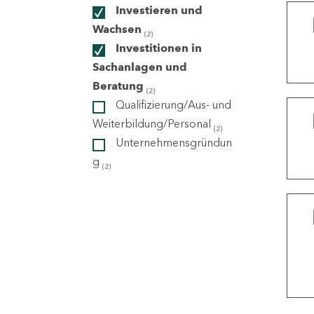
Investieren und
Wachsen
(2)
ndorte
Investitionen in
Sachanlagen und
Beratung
(2)
Qualifizierung/Aus- und
Weiterbildung/Personal
(2)
Unternehmensgründun
g
(2)