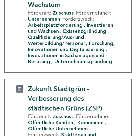
Wachstum
Förderart:
Zuschuss
Fördernehmer:
Unternehmen
Förderzweck:
Arbeitsplatzförderung
Investieren
und Wachsen
Existenzgründung
Qualifizierung/Aus- und
Weiterbildung/Personal
Forschung,
Innovationen und Digitalisierung
Investitionen in Sachanlagen und
Beratung
Unternehmensgründung
Zukunft Stadtgrün -
Verbesserung des
städtischen Grüns (ZSP)
Förderart:
Zuschuss
Fördernehmer:
Öffentliche Kunden
Kommunen
Öffentliche Unternehmen
Förderzweck:
Städtebau und