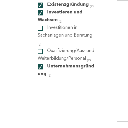
Existenzgründung
(2)
Investieren und
ndorte
Wachsen
(2)
Investitionen in
Sachanlagen und Beratung
(2)
Qualifizierung/Aus- und
Weiterbildung/Personal
(2)
Unternehmensgründ
ung
(2)