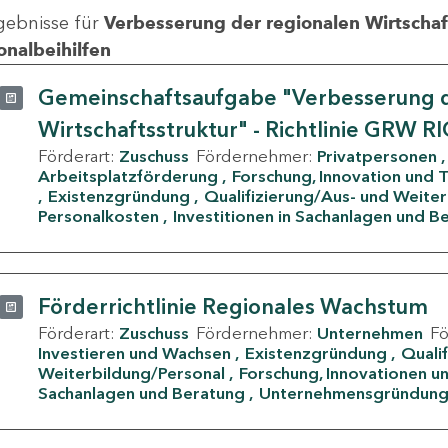
gebnisse für
Verbesserung der regionalen Wirtschafts
onalbeihilfen
Gemeinschaftsaufgabe "Verbesserung d
Wirtschaftsstruktur" - Richtlinie GRW R
Förderart:
Zuschuss
Fördernehmer:
Privatpersonen
Arbeitsplatzförderung
Forschung, Innovation und 
Existenzgründung
Qualifizierung/Aus- und Weite
Personalkosten
Investitionen in Sachanlagen und B
Förderrichtlinie Regionales Wachstum
Förderart:
Zuschuss
Fördernehmer:
Unternehmen
F
Investieren und Wachsen
Existenzgründung
Quali
Weiterbildung/Personal
Forschung, Innovationen un
Sachanlagen und Beratung
Unternehmensgründun