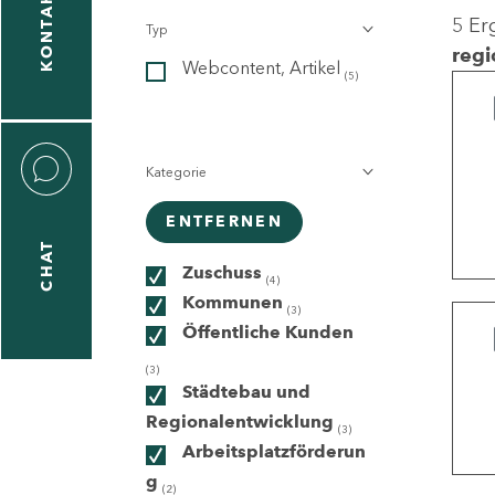
KONTAKT
5 Er
Typ
gen
regi
Webcontent, Artikel
n
(5)
Kategorie
ENTFERNEN
CHAT
icecenter
Zuschuss
(4)
Kommunen
(3)
Öffentliche Kunden
taktformular
(3)
Städtebau und
Regionalentwicklung
(3)
Arbeitsplatzförderun
erportal
g
(2)