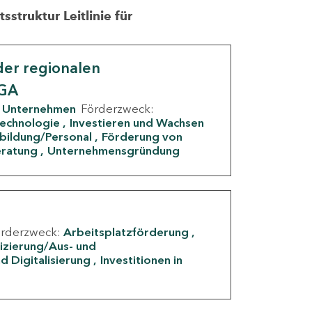
struktur Leitlinie für
er regionalen
IGA
Unternehmen
Förderzweck:
Technologie
Investieren und Wachsen
rbildung/Personal
Förderung von
eratung
Unternehmensgründung
örderzweck:
Arbeitsplatzförderung
fizierung/Aus- und
d Digitalisierung
Investitionen in
g