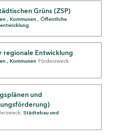
tädtischen Grüns (ZSP)
den
Kommunen
Öffentliche
entwicklung
r regionale Entwicklung
den
Kommunen
Förderzweck:
ngsplänen und
nungsförderung)
derzweck:
Städtebau und