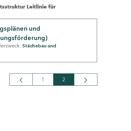
struktur Leitlinie für
ngsplänen und
nungsförderung)
derzweck:
Städtebau und
1
2
Seite
Seite