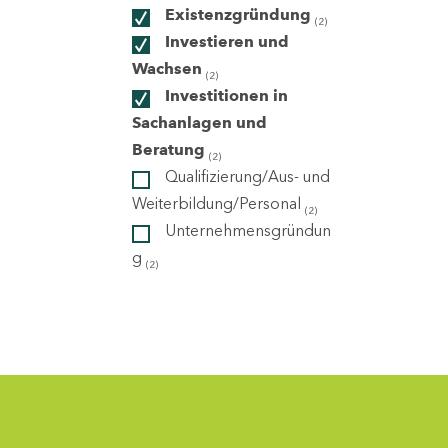
Existenzgründung
(2)
Investieren und
ndorte
Wachsen
(2)
Investitionen in
Sachanlagen und
Beratung
(2)
Qualifizierung/Aus- und
Weiterbildung/Personal
(2)
Unternehmensgründun
g
(2)