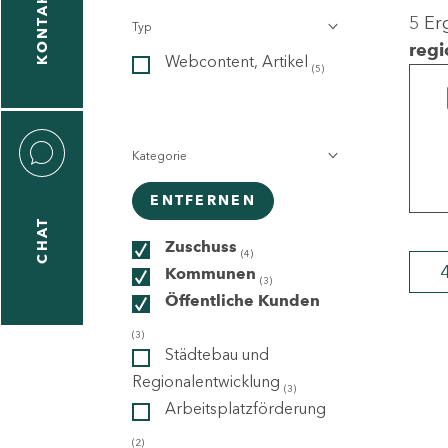
KONTAKT
5 Er
Typ
gen
regi
Webcontent, Artikel
n
(5)
Kategorie
ENTFERNEN
CHAT
icecenter
Zuschuss
(4)
Kommunen
(3)
Öffentliche Kunden
taktformular
(3)
Städtebau und
Regionalentwicklung
(3)
Arbeitsplatzförderung
erportal
(2)