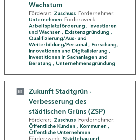
Wachstum
Förderart:
Zuschuss
Fördernehmer:
Unternehmen
Förderzweck:
Arbeitsplatzförderung
Investieren
und Wachsen
Existenzgründung
Qualifizierung/Aus- und
Weiterbildung/Personal
Forschung,
Innovationen und Digitalisierung
Investitionen in Sachanlagen und
Beratung
Unternehmensgründung
Zukunft Stadtgrün -
Verbesserung des
städtischen Grüns (ZSP)
Förderart:
Zuschuss
Fördernehmer:
Öffentliche Kunden
Kommunen
Öffentliche Unternehmen
Förderzweck:
Städtebau und