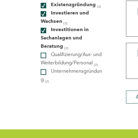
Existenzgründung
(2)
Investieren und
ndorte
Wachsen
(2)
Investitionen in
Sachanlagen und
Beratung
(2)
Qualifizierung/Aus- und
Weiterbildung/Personal
(2)
Unternehmensgründun
g
(2)