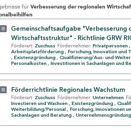
gebnisse für
Verbesserung der regionalen Wirtschafts
onalbeihilfen
Gemeinschaftsaufgabe "Verbesserung d
Wirtschaftsstruktur" - Richtlinie GRW R
Förderart:
Zuschuss
Fördernehmer:
Privatpersonen
Arbeitsplatzförderung
Forschung, Innovation und 
Existenzgründung
Qualifizierung/Aus- und Weite
Personalkosten
Investitionen in Sachanlagen und B
Förderrichtlinie Regionales Wachstum
Förderart:
Zuschuss
Fördernehmer:
Unternehmen
F
Investieren und Wachsen
Existenzgründung
Quali
Weiterbildung/Personal
Forschung, Innovationen un
Sachanlagen und Beratung
Unternehmensgründun