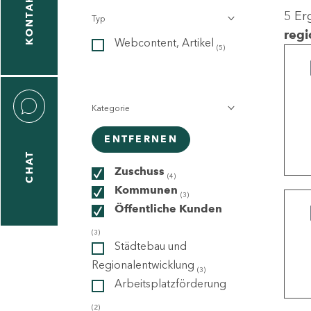
KONTAKT
5 Er
Typ
gen
regi
Webcontent, Artikel
n
(5)
Kategorie
ENTFERNEN
CHAT
icecenter
Zuschuss
(4)
Kommunen
(3)
Öffentliche Kunden
taktformular
(3)
Städtebau und
Regionalentwicklung
(3)
Arbeitsplatzförderung
erportal
(2)