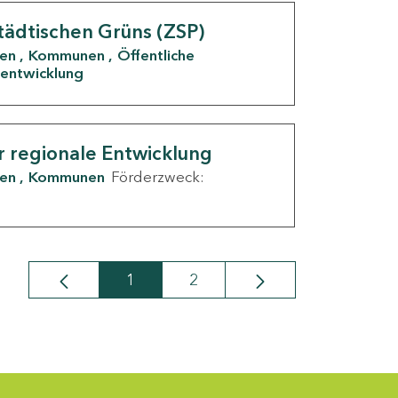
tädtischen Grüns (ZSP)
den
Kommunen
Öffentliche
entwicklung
r regionale Entwicklung
den
Kommunen
Förderzweck:
1
2
Seite
Seite