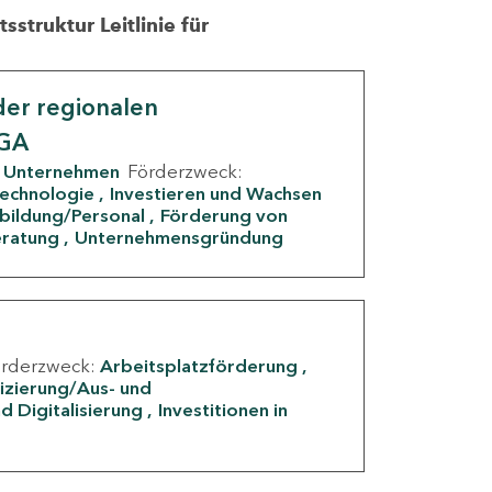
struktur Leitlinie für
er regionalen
IGA
Unternehmen
Förderzweck:
Technologie
Investieren und Wachsen
rbildung/Personal
Förderung von
eratung
Unternehmensgründung
örderzweck:
Arbeitsplatzförderung
fizierung/Aus- und
d Digitalisierung
Investitionen in
g