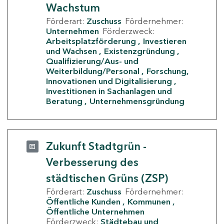
Wachstum
Förderart:
Zuschuss
Fördernehmer:
Unternehmen
Förderzweck:
Arbeitsplatzförderung
Investieren
und Wachsen
Existenzgründung
Qualifizierung/Aus- und
Weiterbildung/Personal
Forschung,
Innovationen und Digitalisierung
Investitionen in Sachanlagen und
Beratung
Unternehmensgründung
Zukunft Stadtgrün -
Verbesserung des
städtischen Grüns (ZSP)
Förderart:
Zuschuss
Fördernehmer:
Öffentliche Kunden
Kommunen
Öffentliche Unternehmen
Förderzweck:
Städtebau und