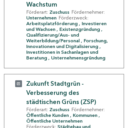
Wachstum
Förderart:
Zuschuss
Fördernehmer:
Unternehmen
Förderzweck:
Arbeitsplatzförderung
Investieren
und Wachsen
Existenzgründung
Qualifizierung/Aus- und
Weiterbildung/Personal
Forschung,
Innovationen und Digitalisierung
Investitionen in Sachanlagen und
Beratung
Unternehmensgründung
Zukunft Stadtgrün -
Verbesserung des
städtischen Grüns (ZSP)
Förderart:
Zuschuss
Fördernehmer:
Öffentliche Kunden
Kommunen
Öffentliche Unternehmen
Förderzweck:
Städtebau und