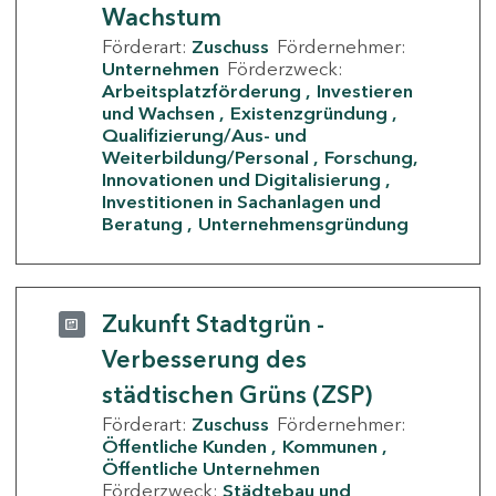
Wachstum
Förderart:
Zuschuss
Fördernehmer:
Unternehmen
Förderzweck:
Arbeitsplatzförderung
Investieren
und Wachsen
Existenzgründung
Qualifizierung/Aus- und
Weiterbildung/Personal
Forschung,
Innovationen und Digitalisierung
Investitionen in Sachanlagen und
Beratung
Unternehmensgründung
Zukunft Stadtgrün -
Verbesserung des
städtischen Grüns (ZSP)
Förderart:
Zuschuss
Fördernehmer:
Öffentliche Kunden
Kommunen
Öffentliche Unternehmen
Förderzweck:
Städtebau und