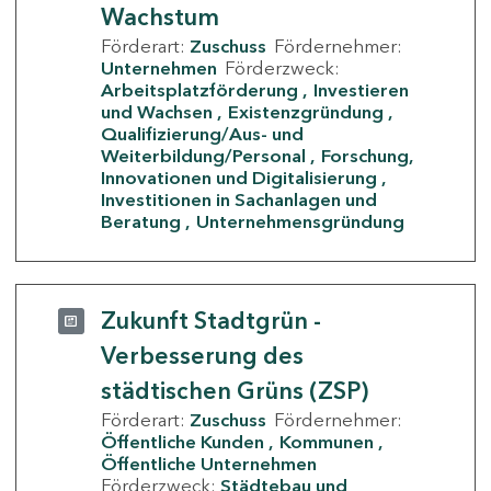
Wachstum
Förderart:
Zuschuss
Fördernehmer:
Unternehmen
Förderzweck:
Arbeitsplatzförderung
Investieren
und Wachsen
Existenzgründung
Qualifizierung/Aus- und
Weiterbildung/Personal
Forschung,
Innovationen und Digitalisierung
Investitionen in Sachanlagen und
Beratung
Unternehmensgründung
Zukunft Stadtgrün -
Verbesserung des
städtischen Grüns (ZSP)
Förderart:
Zuschuss
Fördernehmer:
Öffentliche Kunden
Kommunen
Öffentliche Unternehmen
Förderzweck:
Städtebau und