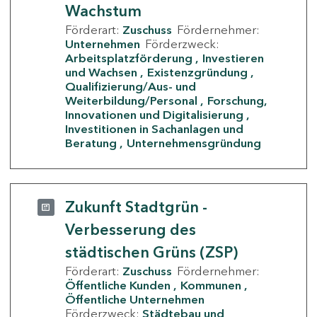
Wachstum
Förderart:
Zuschuss
Fördernehmer:
Unternehmen
Förderzweck:
Arbeitsplatzförderung
Investieren
und Wachsen
Existenzgründung
Qualifizierung/Aus- und
Weiterbildung/Personal
Forschung,
Innovationen und Digitalisierung
Investitionen in Sachanlagen und
Beratung
Unternehmensgründung
Zukunft Stadtgrün -
Verbesserung des
städtischen Grüns (ZSP)
Förderart:
Zuschuss
Fördernehmer:
Öffentliche Kunden
Kommunen
Öffentliche Unternehmen
Förderzweck:
Städtebau und