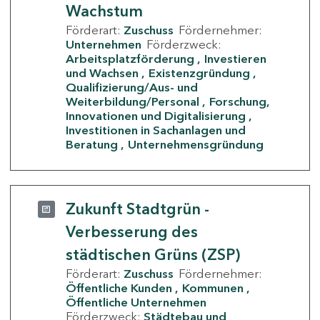
Wachstum
Förderart:
Zuschuss
Fördernehmer:
Unternehmen
Förderzweck:
Arbeitsplatzförderung
Investieren
und Wachsen
Existenzgründung
Qualifizierung/Aus- und
Weiterbildung/Personal
Forschung,
Innovationen und Digitalisierung
Investitionen in Sachanlagen und
Beratung
Unternehmensgründung
Zukunft Stadtgrün -
Verbesserung des
städtischen Grüns (ZSP)
Förderart:
Zuschuss
Fördernehmer:
Öffentliche Kunden
Kommunen
Öffentliche Unternehmen
Förderzweck:
Städtebau und