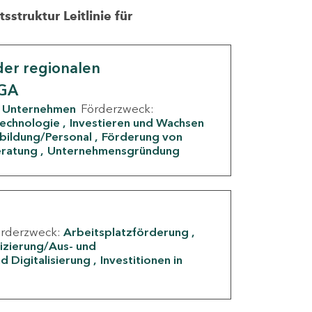
struktur Leitlinie für
er regionalen
IGA
Unternehmen
Förderzweck:
Technologie
Investieren und Wachsen
rbildung/Personal
Förderung von
eratung
Unternehmensgründung
örderzweck:
Arbeitsplatzförderung
fizierung/Aus- und
d Digitalisierung
Investitionen in
g