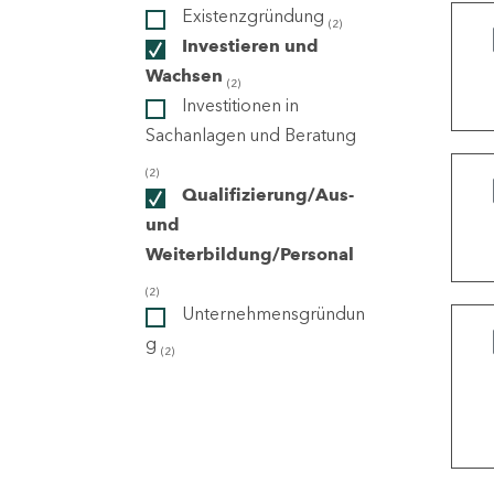
Existenzgründung
(2)
Investieren und
ndorte
Wachsen
(2)
Investitionen in
Sachanlagen und Beratung
(2)
Qualifizierung/Aus-
und
Weiterbildung/Personal
(2)
Unternehmensgründun
g
(2)