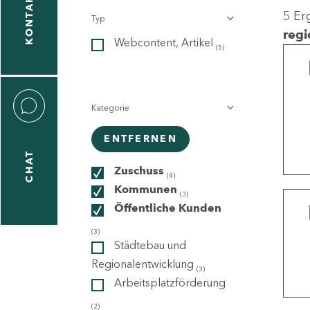
KONTAKT
5 Er
Typ
gen
regi
Webcontent, Artikel
n
(5)
Kategorie
ENTFERNEN
CHAT
icecenter
Zuschuss
(4)
Kommunen
(3)
Öffentliche Kunden
taktformular
(3)
Städtebau und
Regionalentwicklung
(3)
Arbeitsplatzförderung
erportal
(2)