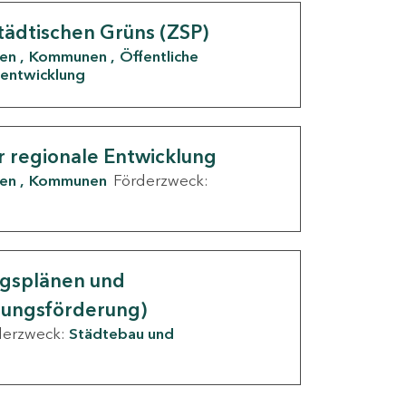
tädtischen Grüns (ZSP)
den
Kommunen
Öffentliche
entwicklung
r regionale Entwicklung
den
Kommunen
Förderzweck:
ngsplänen und
nungsförderung)
derzweck:
Städtebau und