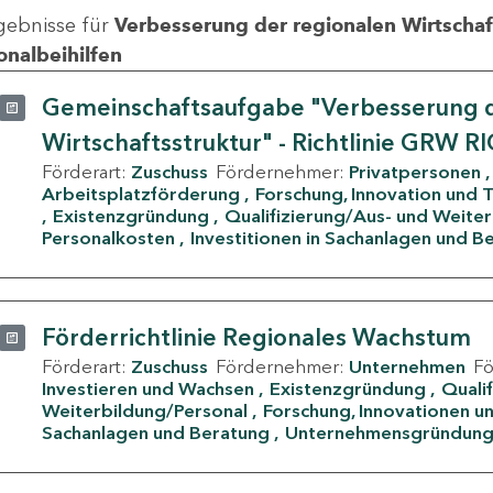
gebnisse für
Verbesserung der regionalen Wirtschafts
onalbeihilfen
Gemeinschaftsaufgabe "Verbesserung d
Wirtschaftsstruktur" - Richtlinie GRW R
Förderart:
Zuschuss
Fördernehmer:
Privatpersonen
Arbeitsplatzförderung
Forschung, Innovation und 
Existenzgründung
Qualifizierung/Aus- und Weite
Personalkosten
Investitionen in Sachanlagen und B
Förderrichtlinie Regionales Wachstum
Förderart:
Zuschuss
Fördernehmer:
Unternehmen
F
Investieren und Wachsen
Existenzgründung
Quali
Weiterbildung/Personal
Forschung, Innovationen un
Sachanlagen und Beratung
Unternehmensgründun