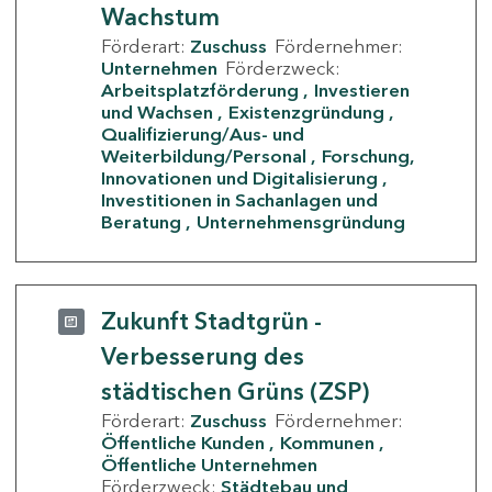
Wachstum
Förderart:
Zuschuss
Fördernehmer:
Unternehmen
Förderzweck:
Arbeitsplatzförderung
Investieren
und Wachsen
Existenzgründung
Qualifizierung/Aus- und
Weiterbildung/Personal
Forschung,
Innovationen und Digitalisierung
Investitionen in Sachanlagen und
Beratung
Unternehmensgründung
Zukunft Stadtgrün -
Verbesserung des
städtischen Grüns (ZSP)
Förderart:
Zuschuss
Fördernehmer:
Öffentliche Kunden
Kommunen
Öffentliche Unternehmen
Förderzweck:
Städtebau und