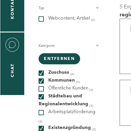
KONTAKT
5 Er
Typ
gen
regi
Webcontent, Artikel
n
(5)
Kategorie
ENTFERNEN
CHAT
icecenter
Zuschuss
(4)
Kommunen
(3)
Öffentliche Kunden
(3)
taktformular
Städtebau und
Regionalentwicklung
(3)
Arbeitsplatzförderung
erportal
(2)
Existenzgründung
(2)