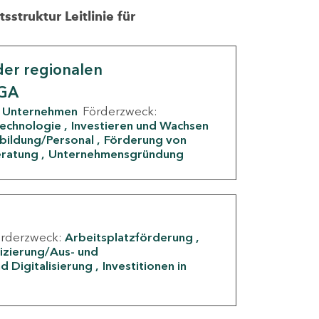
struktur Leitlinie für
er regionalen
IGA
Unternehmen
Förderzweck:
Technologie
Investieren und Wachsen
rbildung/Personal
Förderung von
eratung
Unternehmensgründung
örderzweck:
Arbeitsplatzförderung
fizierung/Aus- und
d Digitalisierung
Investitionen in
g