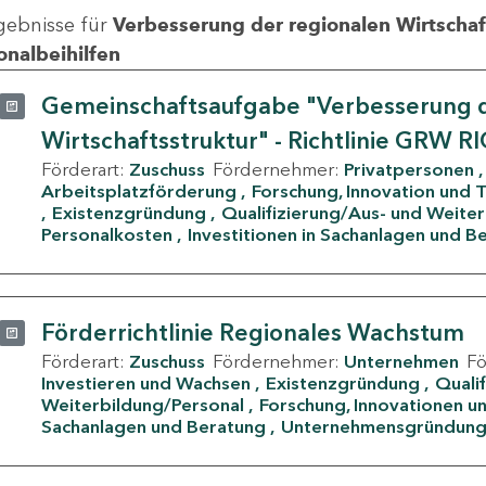
gebnisse für
Verbesserung der regionalen Wirtschafts
onalbeihilfen
Gemeinschaftsaufgabe "Verbesserung d
Wirtschaftsstruktur" - Richtlinie GRW R
Förderart:
Zuschuss
Fördernehmer:
Privatpersonen
Arbeitsplatzförderung
Forschung, Innovation und 
Existenzgründung
Qualifizierung/Aus- und Weite
Personalkosten
Investitionen in Sachanlagen und B
Förderrichtlinie Regionales Wachstum
Förderart:
Zuschuss
Fördernehmer:
Unternehmen
F
Investieren und Wachsen
Existenzgründung
Quali
Weiterbildung/Personal
Forschung, Innovationen un
Sachanlagen und Beratung
Unternehmensgründun