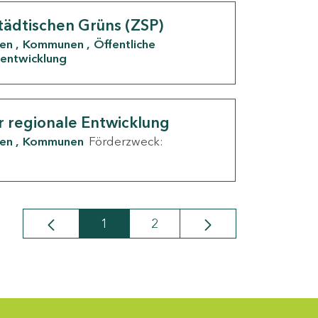
tädtischen Grüns (ZSP)
den
Kommunen
Öffentliche
entwicklung
r regionale Entwicklung
den
Kommunen
Förderzweck:
1
2
Seite
Seite