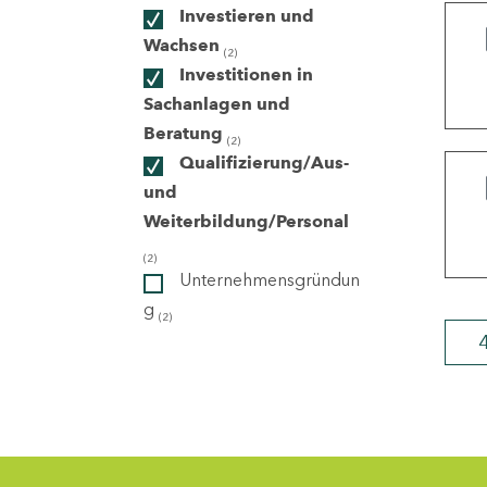
Investieren und
Wachsen
(2)
ndorte
Investitionen in
Sachanlagen und
Beratung
(2)
Qualifizierung/Aus-
und
Weiterbildung/Personal
(2)
Unternehmensgründun
g
(2)