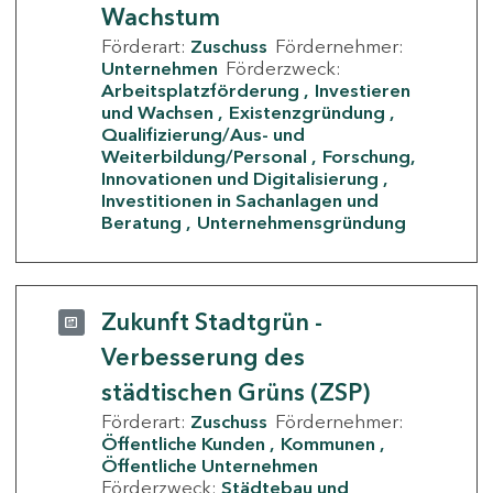
Wachstum
Förderart:
Zuschuss
Fördernehmer:
Unternehmen
Förderzweck:
Arbeitsplatzförderung
Investieren
und Wachsen
Existenzgründung
Qualifizierung/Aus- und
Weiterbildung/Personal
Forschung,
Innovationen und Digitalisierung
Investitionen in Sachanlagen und
Beratung
Unternehmensgründung
Zukunft Stadtgrün -
Verbesserung des
städtischen Grüns (ZSP)
Förderart:
Zuschuss
Fördernehmer:
Öffentliche Kunden
Kommunen
Öffentliche Unternehmen
Förderzweck:
Städtebau und