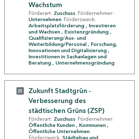
Wachstum
Förderart:
Zuschuss
Fördernehmer:
Unternehmen
Förderzweck:
Arbeitsplatzförderung
Investieren
und Wachsen
Existenzgründung
Qualifizierung/Aus- und
Weiterbildung/Personal
Forschung,
Innovationen und Digitalisierung
Investitionen in Sachanlagen und
Beratung
Unternehmensgründung
Zukunft Stadtgrün -
Verbesserung des
städtischen Grüns (ZSP)
Förderart:
Zuschuss
Fördernehmer:
Öffentliche Kunden
Kommunen
Öffentliche Unternehmen
Förderzweck:
Städtebau und