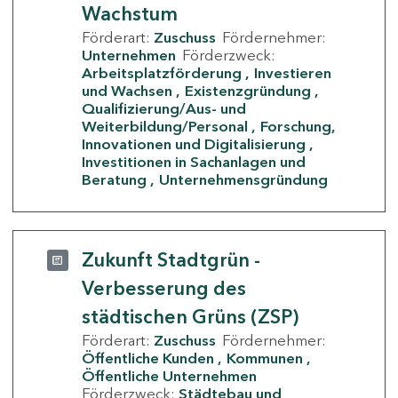
Wachstum
Förderart:
Zuschuss
Fördernehmer:
Unternehmen
Förderzweck:
Arbeitsplatzförderung
Investieren
und Wachsen
Existenzgründung
Qualifizierung/Aus- und
Weiterbildung/Personal
Forschung,
Innovationen und Digitalisierung
Investitionen in Sachanlagen und
Beratung
Unternehmensgründung
Zukunft Stadtgrün -
Verbesserung des
städtischen Grüns (ZSP)
Förderart:
Zuschuss
Fördernehmer:
Öffentliche Kunden
Kommunen
Öffentliche Unternehmen
Förderzweck:
Städtebau und