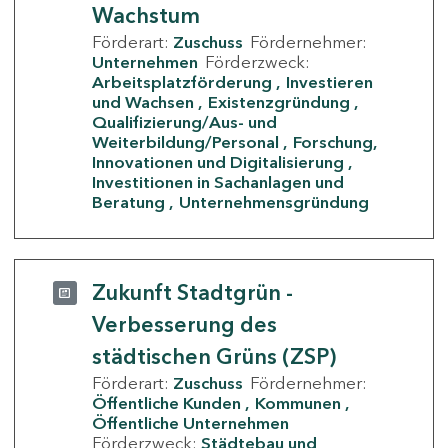
Wachstum
Förderart:
Zuschuss
Fördernehmer:
Unternehmen
Förderzweck:
Arbeitsplatzförderung
Investieren
und Wachsen
Existenzgründung
Qualifizierung/Aus- und
Weiterbildung/Personal
Forschung,
Innovationen und Digitalisierung
Investitionen in Sachanlagen und
Beratung
Unternehmensgründung
Zukunft Stadtgrün -
Verbesserung des
städtischen Grüns (ZSP)
Förderart:
Zuschuss
Fördernehmer:
Öffentliche Kunden
Kommunen
Öffentliche Unternehmen
Förderzweck:
Städtebau und