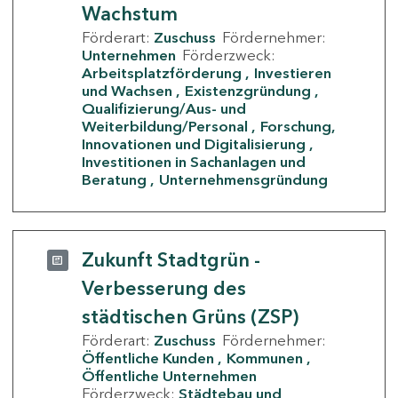
Wachstum
Förderart:
Zuschuss
Fördernehmer:
Unternehmen
Förderzweck:
Arbeitsplatzförderung
Investieren
und Wachsen
Existenzgründung
Qualifizierung/Aus- und
Weiterbildung/Personal
Forschung,
Innovationen und Digitalisierung
Investitionen in Sachanlagen und
Beratung
Unternehmensgründung
Zukunft Stadtgrün -
Verbesserung des
städtischen Grüns (ZSP)
Förderart:
Zuschuss
Fördernehmer:
Öffentliche Kunden
Kommunen
Öffentliche Unternehmen
Förderzweck:
Städtebau und