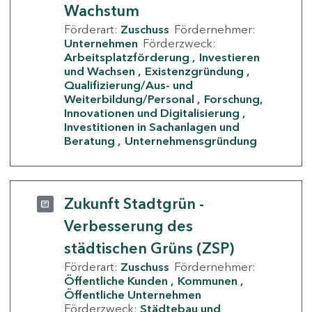
Wachstum
Förderart:
Zuschuss
Fördernehmer:
Unternehmen
Förderzweck:
Arbeitsplatzförderung
Investieren
und Wachsen
Existenzgründung
Qualifizierung/Aus- und
Weiterbildung/Personal
Forschung,
Innovationen und Digitalisierung
Investitionen in Sachanlagen und
Beratung
Unternehmensgründung
Zukunft Stadtgrün -
Verbesserung des
städtischen Grüns (ZSP)
Förderart:
Zuschuss
Fördernehmer:
Öffentliche Kunden
Kommunen
Öffentliche Unternehmen
Förderzweck:
Städtebau und