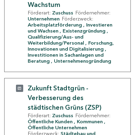
Wachstum
Förderart:
Zuschuss
Fördernehmer:
Unternehmen
Förderzweck:
Arbeitsplatzförderung
Investieren
und Wachsen
Existenzgründung
Qualifizierung/Aus- und
Weiterbildung/Personal
Forschung,
Innovationen und Digitalisierung
Investitionen in Sachanlagen und
Beratung
Unternehmensgründung
Zukunft Stadtgrün -
Verbesserung des
städtischen Grüns (ZSP)
Förderart:
Zuschuss
Fördernehmer:
Öffentliche Kunden
Kommunen
Öffentliche Unternehmen
Förderzweck:
Städtebau und