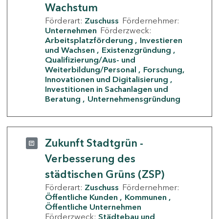
Wachstum
Förderart:
Zuschuss
Fördernehmer:
Unternehmen
Förderzweck:
Arbeitsplatzförderung
Investieren
und Wachsen
Existenzgründung
Qualifizierung/Aus- und
Weiterbildung/Personal
Forschung,
Innovationen und Digitalisierung
Investitionen in Sachanlagen und
Beratung
Unternehmensgründung
Zukunft Stadtgrün -
Verbesserung des
städtischen Grüns (ZSP)
Förderart:
Zuschuss
Fördernehmer:
Öffentliche Kunden
Kommunen
Öffentliche Unternehmen
Förderzweck:
Städtebau und