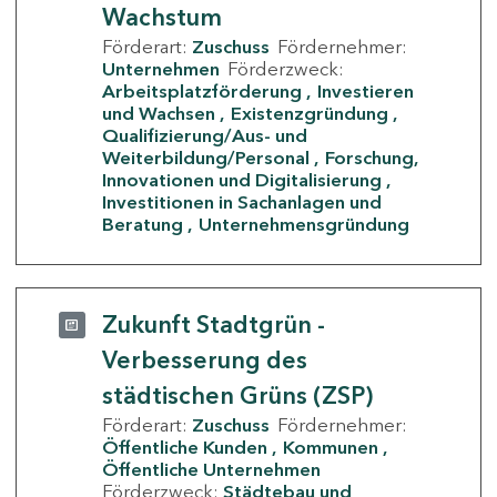
Wachstum
Förderart:
Zuschuss
Fördernehmer:
Unternehmen
Förderzweck:
Arbeitsplatzförderung
Investieren
und Wachsen
Existenzgründung
Qualifizierung/Aus- und
Weiterbildung/Personal
Forschung,
Innovationen und Digitalisierung
Investitionen in Sachanlagen und
Beratung
Unternehmensgründung
Zukunft Stadtgrün -
Verbesserung des
städtischen Grüns (ZSP)
Förderart:
Zuschuss
Fördernehmer:
Öffentliche Kunden
Kommunen
Öffentliche Unternehmen
Förderzweck:
Städtebau und