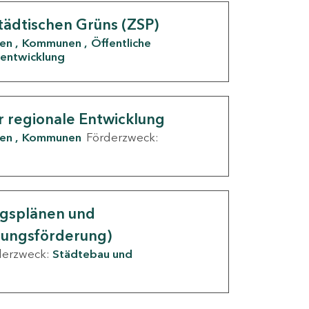
tädtischen Grüns (ZSP)
den
Kommunen
Öffentliche
entwicklung
r regionale Entwicklung
den
Kommunen
Förderzweck:
ngsplänen und
nungsförderung)
derzweck:
Städtebau und