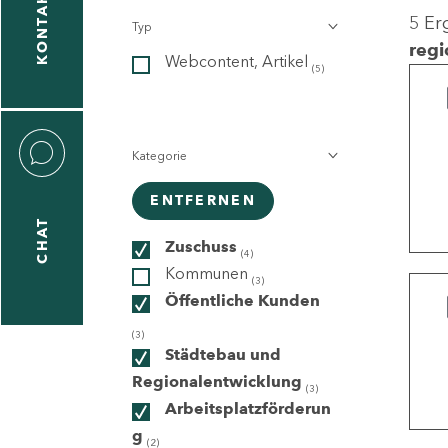
KONTAKT
5 Er
Typ
gen
regi
Webcontent, Artikel
n
(5)
Kategorie
ENTFERNEN
CHAT
icecenter
Zuschuss
(4)
Kommunen
(3)
Öffentliche Kunden
taktformular
(3)
Städtebau und
Regionalentwicklung
(3)
Arbeitsplatzförderun
erportal
g
(2)