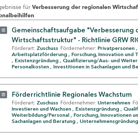
gebnisse für
Verbesserung der regionalen Wirtschafts
onalbeihilfen
Gemeinschaftsaufgabe "Verbesserung d
Wirtschaftsstruktur" - Richtlinie GRW R
Förderart:
Zuschuss
Fördernehmer:
Privatpersonen
Arbeitsplatzförderung
Forschung, Innovation und 
Existenzgründung
Qualifizierung/Aus- und Weite
Personalkosten
Investitionen in Sachanlagen und B
Förderrichtlinie Regionales Wachstum
Förderart:
Zuschuss
Fördernehmer:
Unternehmen
F
Investieren und Wachsen
Existenzgründung
Quali
Weiterbildung/Personal
Forschung, Innovationen un
Sachanlagen und Beratung
Unternehmensgründun