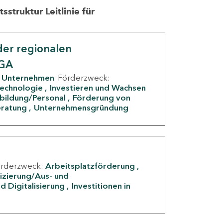
struktur Leitlinie für
er regionalen
IGA
Unternehmen
Förderzweck:
Technologie
Investieren und Wachsen
rbildung/Personal
Förderung von
eratung
Unternehmensgründung
örderzweck:
Arbeitsplatzförderung
fizierung/Aus- und
d Digitalisierung
Investitionen in
g