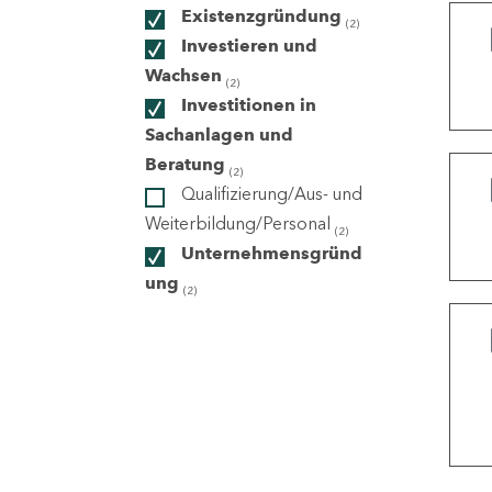
Existenzgründung
(2)
Investieren und
ndorte
Wachsen
(2)
Investitionen in
Sachanlagen und
Beratung
(2)
Qualifizierung/Aus- und
Weiterbildung/Personal
(2)
Unternehmensgründ
ung
(2)