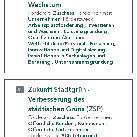
Wachstum
Förderart:
Zuschuss
Fördernehmer:
Unternehmen
Förderzweck:
Arbeitsplatzförderung
Investieren
und Wachsen
Existenzgründung
Qualifizierung/Aus- und
Weiterbildung/Personal
Forschung,
Innovationen und Digitalisierung
Investitionen in Sachanlagen und
Beratung
Unternehmensgründung
Zukunft Stadtgrün -
Verbesserung des
städtischen Grüns (ZSP)
Förderart:
Zuschuss
Fördernehmer:
Öffentliche Kunden
Kommunen
Öffentliche Unternehmen
Förderzweck:
Städtebau und