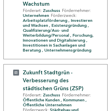
Wachstum
Förderart:
Zuschuss
Fördernehmer:
Unternehmen
Förderzweck:
Arbeitsplatzförderung
Investieren
und Wachsen
Existenzgründung
Qualifizierung/Aus- und
Weiterbildung/Personal
Forschung,
Innovationen und Digitalisierung
Investitionen in Sachanlagen und
Beratung
Unternehmensgründung
Zukunft Stadtgrün -
Verbesserung des
städtischen Grüns (ZSP)
Förderart:
Zuschuss
Fördernehmer:
Öffentliche Kunden
Kommunen
Öffentliche Unternehmen
Förderzweck:
Städtebau und