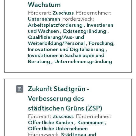
Wachstum
Förderart:
Zuschuss
Fördernehmer:
Unternehmen
Förderzweck:
Arbeitsplatzförderung
Investieren
und Wachsen
Existenzgründung
Qualifizierung/Aus- und
Weiterbildung/Personal
Forschung,
Innovationen und Digitalisierung
Investitionen in Sachanlagen und
Beratung
Unternehmensgründung
Zukunft Stadtgrün -
Verbesserung des
städtischen Grüns (ZSP)
Förderart:
Zuschuss
Fördernehmer:
Öffentliche Kunden
Kommunen
Öffentliche Unternehmen
Förderzweck:
Städtebau und