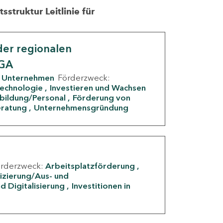
struktur Leitlinie für
er regionalen
IGA
Unternehmen
Förderzweck:
Technologie
Investieren und Wachsen
rbildung/Personal
Förderung von
eratung
Unternehmensgründung
örderzweck:
Arbeitsplatzförderung
fizierung/Aus- und
d Digitalisierung
Investitionen in
g