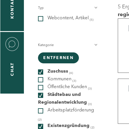
KONTAKT
5 Er
Typ
gen
regi
Webcontent, Artikel
n
(5)
Kategorie
ENTFERNEN
CHAT
icecenter
Zuschuss
(4)
Kommunen
(3)
Öffentliche Kunden
(3)
taktformular
Städtebau und
Regionalentwicklung
(3)
Arbeitsplatzförderung
erportal
(2)
Existenzgründung
(2)