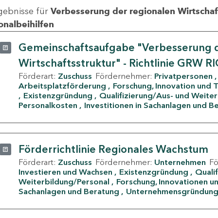
gebnisse für
Verbesserung der regionalen Wirtschafts
onalbeihilfen
Gemeinschaftsaufgabe "Verbesserung d
Wirtschaftsstruktur" - Richtlinie GRW R
Förderart:
Zuschuss
Fördernehmer:
Privatpersonen
Arbeitsplatzförderung
Forschung, Innovation und 
Existenzgründung
Qualifizierung/Aus- und Weite
Personalkosten
Investitionen in Sachanlagen und B
Förderrichtlinie Regionales Wachstum
Förderart:
Zuschuss
Fördernehmer:
Unternehmen
F
Investieren und Wachsen
Existenzgründung
Quali
Weiterbildung/Personal
Forschung, Innovationen un
Sachanlagen und Beratung
Unternehmensgründun