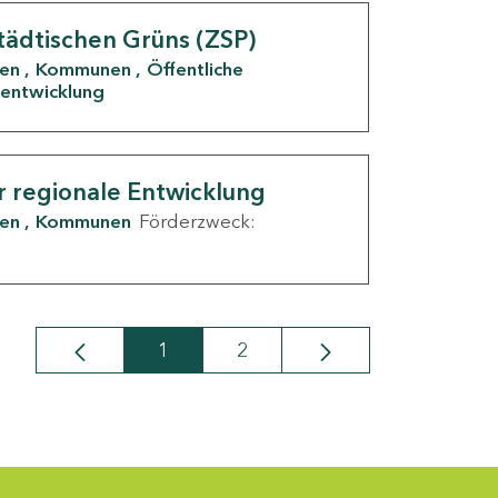
tädtischen Grüns (ZSP)
den
Kommunen
Öffentliche
entwicklung
r regionale Entwicklung
den
Kommunen
Förderzweck:
1
2
Seite
Seite