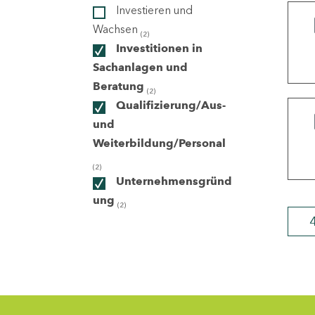
Investieren und
Wachsen
(2)
ndorte
Investitionen in
Sachanlagen und
Beratung
(2)
Qualifizierung/Aus-
und
Weiterbildung/Personal
(2)
Unternehmensgründ
ung
(2)