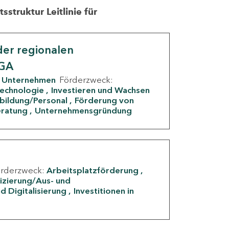
struktur Leitlinie für
er regionalen
IGA
Unternehmen
Förderzweck:
Technologie
Investieren und Wachsen
rbildung/Personal
Förderung von
eratung
Unternehmensgründung
örderzweck:
Arbeitsplatzförderung
fizierung/Aus- und
d Digitalisierung
Investitionen in
g