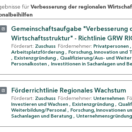
gebnisse für
Verbesserung der regionalen Wirtschafts
onalbeihilfen
Gemeinschaftsaufgabe "Verbesserung d
Wirtschaftsstruktur" - Richtlinie GRW R
Förderart:
Zuschuss
Fördernehmer:
Privatpersonen
Arbeitsplatzförderung
Forschung, Innovation und 
Existenzgründung
Qualifizierung/Aus- und Weite
Personalkosten
Investitionen in Sachanlagen und B
Förderrichtlinie Regionales Wachstum
Förderart:
Zuschuss
Fördernehmer:
Unternehmen
F
Investieren und Wachsen
Existenzgründung
Quali
Weiterbildung/Personal
Forschung, Innovationen un
Sachanlagen und Beratung
Unternehmensgründun