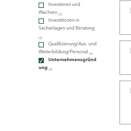
Investieren und
Wachsen
(2)
ndorte
Investitionen in
Sachanlagen und Beratung
(2)
Qualifizierung/Aus- und
Weiterbildung/Personal
(2)
Unternehmensgründ
ung
(2)