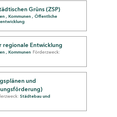
tädtischen Grüns (ZSP)
den
Kommunen
Öffentliche
entwicklung
r regionale Entwicklung
den
Kommunen
Förderzweck:
ngsplänen und
nungsförderung)
derzweck:
Städtebau und