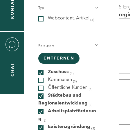
KONTAKT
5 Er
Typ
gen
regi
Webcontent, Artikel
n
(5)
Kategorie
ENTFERNEN
CHAT
icecenter
Zuschuss
(4)
Kommunen
(3)
Öffentliche Kunden
(3)
taktformular
Städtebau und
Regionalentwicklung
(3)
Arbeitsplatzförderun
g
erportal
(2)
Existenzgründung
(2)