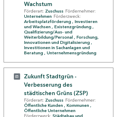
Wachstum
Förderart:
Zuschuss
Fördernehmer:
Unternehmen
Förderzweck:
Arbeitsplatzförderung
Investieren
und Wachsen
Existenzgründung
Qualifizierung/Aus- und
Weiterbildung/Personal
Forschung,
Innovationen und Digitalisierung
Investitionen in Sachanlagen und
Beratung
Unternehmensgründung
Zukunft Stadtgrün -
Verbesserung des
städtischen Grüns (ZSP)
Förderart:
Zuschuss
Fördernehmer:
Öffentliche Kunden
Kommunen
Öffentliche Unternehmen
Förderzweck:
Städtebau und